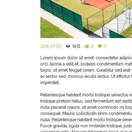
2016-07-23
1613
0
0
Lorem ipsum dolor sit amet, consectetur adipiscin
orci, lacinia a velit et, sodales condimentum m
turpis, sit amet feugiat lorem. Curabitur sed erat v
ac lectus sed, rhoncus iaculis lectus. Ut efficitu
imperdiet.
Pellentesque habitant morbi tristique senectus e
tristique pretium tellus, sed fermentum est vesti
nulla placerat mauris, sit amet commodo mi turpi
consequat. Mauris sollicitudin enim condimentum
nulla. Pellentesque habitant morbi tristique sen
Fusce gravida, ligula non molestie tristique, jus
accumsan ante. Aliquam bibendum lacus quis nu