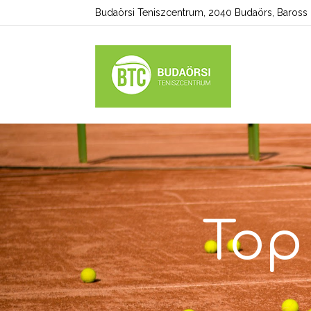
Budaörsi Teniszcentrum, 2040 Budaörs, Baross u
Top