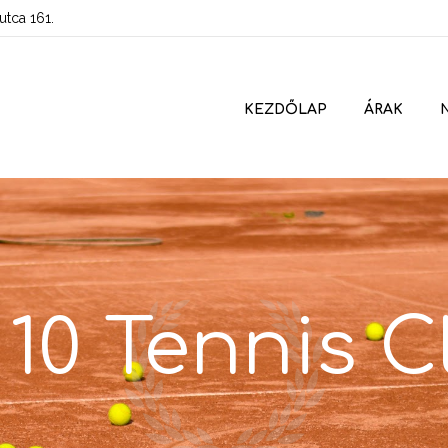
tca 161.
KEZDŐLAP
ÁRAK
 10 Tennis C