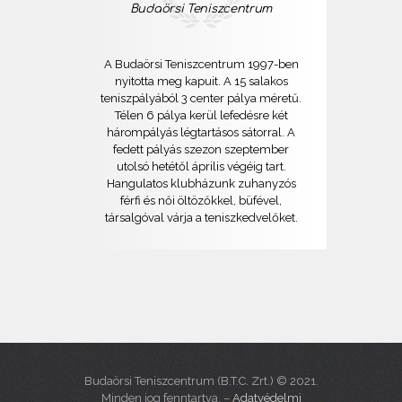
Budaörsi Teniszcentrum
A Budaörsi Teniszcentrum 1997-ben
nyitotta meg kapuit. A 15 salakos
teniszpályából 3 center pálya méretű.
Télen 6 pálya kerül lefedésre két
hárompályás légtartásos sátorral. A
fedett pályás szezon szeptember
utolsó hetétől április végéig tart.
Hangulatos klubházunk zuhanyzós
férfi és női öltözőkkel, büfével,
társalgóval várja a teniszkedvelőket.
Budaörsi Teniszcentrum (B.T.C. Zrt.) © 2021.
Minden jog fenntartva. –
Adatvédelmi