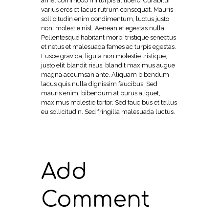
amet commodo mi turpis at libero. Curabitur
varius eros et lacus rutrum consequat. Mauris
sollicitudin enim condimentum, luctus justo
non, molestie nisl. Aenean et egestas nulla.
Pellentesque habitant morbi tristique senectus
et netus et malesuada fames ac turpis egestas.
Fusce gravida, ligula non molestie tristique,
justo elit blandit risus, blandit maximus augue
magna accumsan ante. Aliquam bibendum
lacus quis nulla dignissim faucibus. Sed
mauris enim, bibendum at purus aliquet,
maximus molestie tortor. Sed faucibus et tellus
eu sollicitudin. Sed fringilla malesuada luctus.
Add
Comment