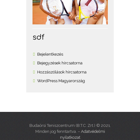
sdf
Bejelentkezés
Bejegyzések hírcsatorna
Hozzászólások hírcsatorna
WordPress Magyarország
Budaörsi Teniszcentrum (B.T.C. Zrt.) © 2021.
Minden jog fenntartva. –
Adatvédelmi
nyilatkozat