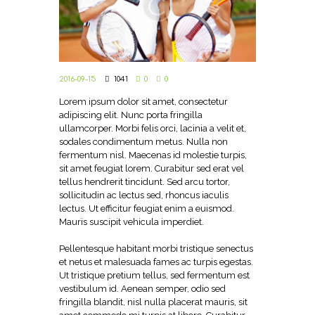
2016-09-15
1041
0
0
Lorem ipsum dolor sit amet, consectetur
adipiscing elit. Nunc porta fringilla
ullamcorper. Morbi felis orci, lacinia a velit et,
sodales condimentum metus. Nulla non
fermentum nisl. Maecenas id molestie turpis,
sit amet feugiat lorem. Curabitur sed erat vel
tellus hendrerit tincidunt. Sed arcu tortor,
sollicitudin ac lectus sed, rhoncus iaculis
lectus. Ut efficitur feugiat enim a euismod.
Mauris suscipit vehicula imperdiet.
Pellentesque habitant morbi tristique senectus
et netus et malesuada fames ac turpis egestas.
Ut tristique pretium tellus, sed fermentum est
vestibulum id. Aenean semper, odio sed
fringilla blandit, nisl nulla placerat mauris, sit