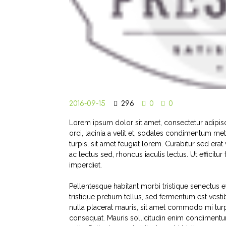
2016-09-15
296
0
0
Lorem ipsum dolor sit amet, consectetur adipiscin
orci, lacinia a velit et, sodales condimentum m
turpis, sit amet feugiat lorem. Curabitur sed erat v
ac lectus sed, rhoncus iaculis lectus. Ut efficitu
imperdiet.
Pellentesque habitant morbi tristique senectus e
tristique pretium tellus, sed fermentum est vesti
nulla placerat mauris, sit amet commodo mi turpi
consequat. Mauris sollicitudin enim condimentum