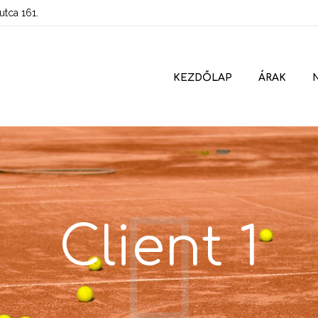
tca 161.
KEZDŐLAP
ÁRAK
Client 1