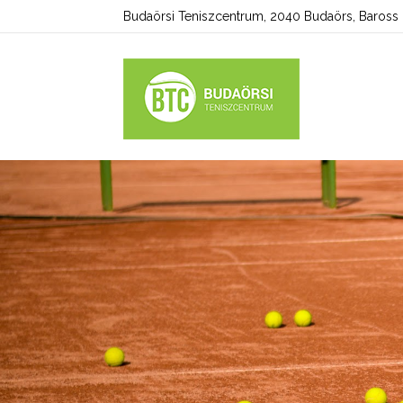
Budaörsi Teniszcentrum, 2040 Budaörs, Baross u