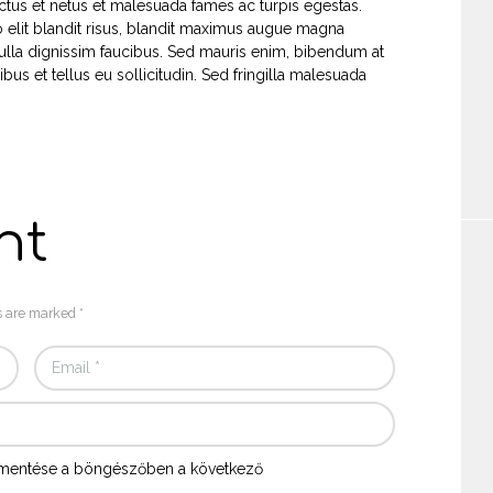
ectus et netus et malesuada fames ac turpis egestas.
to elit blandit risus, blandit maximus augue magna
lla dignissim faucibus. Sed mauris enim, bibendum at
bus et tellus eu sollicitudin. Sed fringilla malesuada
nt
s are marked *
mentése a böngészőben a következő