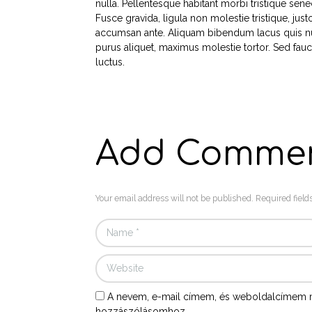
nulla. Pellentesque habitant morbi tristique sen
Fusce gravida, ligula non molestie tristique, jus
accumsan ante. Aliquam bibendum lacus quis nu
purus aliquet, maximus molestie tortor. Sed fauci
luctus.
Add Comme
Your email address will not be published. Required field
A nevem, e-mail címem, és weboldalcímem 
hozzászólásomhoz.