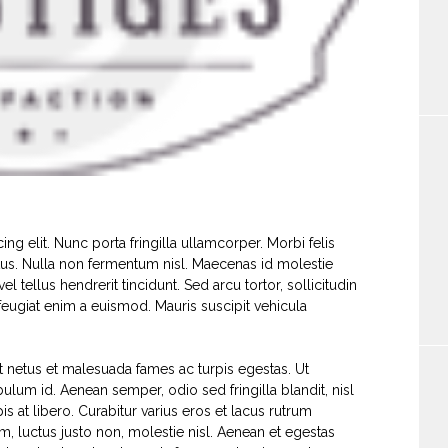
g elit. Nunc porta fringilla ullamcorper. Morbi felis
etus. Nulla non fermentum nisl. Maecenas id molestie
el tellus hendrerit tincidunt. Sed arcu tortor, sollicitudin
r feugiat enim a euismod. Mauris suscipit vehicula
t netus et malesuada fames ac turpis egestas. Ut
bulum id. Aenean semper, odio sed fringilla blandit, nisl
s at libero. Curabitur varius eros et lacus rutrum
, luctus justo non, molestie nisl. Aenean et egestas