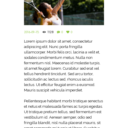
2016-09-15
1128
0
0
Lorem ipsum dolor sit amet, consectetur
adipiscing elit. Nunc porta fringilla
ullamcorper. Morbi felis orci, lacinia a velit et,
sodales condimentum metus. Nulla non
fermentum nisl. Maecenas id molestie turpis,
sit amet feugiat lorem. Curabitur sed erat vel
tellus hendrerit tincidunt. Sed arcu tortor,
sollicitudin ac lectus sed, rhoncus iaculis
lectus. Ut efficitur feugiat enim a euismod.
Mauris suscipit vehicula imperdiet.
Pellentesque habitant morbi tristique senectus
et netus et malesuada fames ac turpis egestas.
Ut tristique pretium tellus, sed fermentum est
vestibulum id. Aenean semper, odio sed
fringilla blandit, nisl nulla placerat mauris, sit