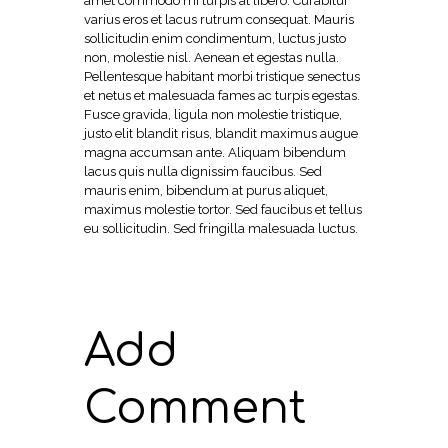
amet commodo mi turpis at libero. Curabitur
varius eros et lacus rutrum consequat. Mauris
sollicitudin enim condimentum, luctus justo
non, molestie nisl. Aenean et egestas nulla.
Pellentesque habitant morbi tristique senectus
et netus et malesuada fames ac turpis egestas.
Fusce gravida, ligula non molestie tristique,
justo elit blandit risus, blandit maximus augue
magna accumsan ante. Aliquam bibendum
lacus quis nulla dignissim faucibus. Sed
mauris enim, bibendum at purus aliquet,
maximus molestie tortor. Sed faucibus et tellus
eu sollicitudin. Sed fringilla malesuada luctus.
Add
Comment