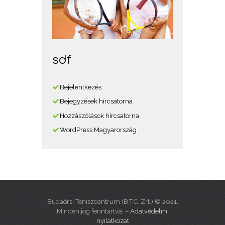
sdf
Bejelentkezés
Bejegyzések hírcsatorna
Hozzászólások hírcsatorna
WordPress Magyarország
Budaörsi Teniszcentrum (B.T.C. Zrt.) © 2021.
Minden jog fenntartva. –
Adatvédelmi
nyilatkozat